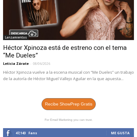
Lanzamientos
Héctor Xpinoza está de estreno con el tema
“Me Dueles”
Leticia Zárate
-
08/06/2026
Héctor Xpinoza vuelve a la escena musical con “Me Dueles” un trabajo
de la autoría de Héctor Miguel Vallejo Aguilar en la que apuesta...
Recibe ShowPrep Gratis
For Email Marketing you can trust.
47,143
Fans
ME GUSTA