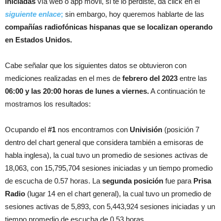
iniciadas
vía web o app móvil, si te lo perdiste, da click en el
siguiente enlace
;
sin embargo, hoy queremos hablarte de las
compañías radiofónicas hispanas que se localizan operando
en Estados Unidos.
Cabe señalar que los siguientes datos se obtuvieron con
mediciones realizadas en el mes de
febrero del 2023
entre las
06:00 y las 20:00 horas de lunes a viernes.
A continuación te
mostramos los resultados:
Ocupando el
#1
nos encontramos con
Univisión
(posición 7
dentro del chart general que considera también a emisoras de
habla inglesa), la cual tuvo un promedio de sesiones activas de
18,063, con 15,795,704 sesiones iniciadas y un tiempo promedio
de escucha de 0.57 horas. La
segunda posición
fue para
Prisa
Radio
(lugar 14 en el chart general), la cual tuvo un promedio de
sesiones activas de 5,893, con 5,443,924 sesiones iniciadas y un
tiempo promedio de escucha de 0.53 horas.