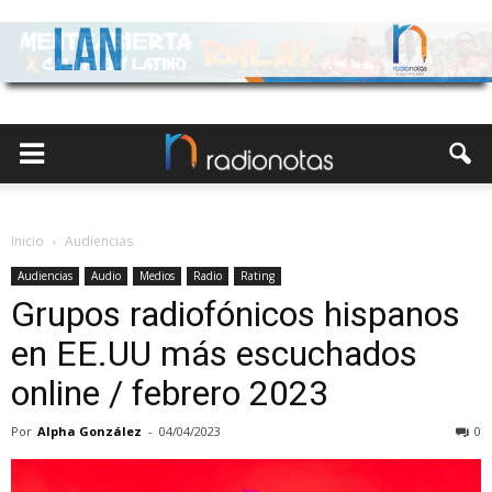
Inicio
Audiencias
Audiencias
Audio
Medios
Radio
Rating
Grupos radiofónicos hispanos
en EE.UU más escuchados
online / febrero 2023
Por
Alpha González
-
04/04/2023
0