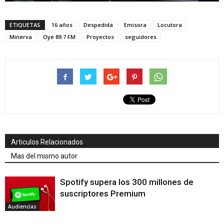
ETIQUETAS
16 años
Despedida
Emisora
Locutora
Minerva
Oye 89.7 FM
Proyectos
seguidores
Articulos Relacionados
Mas del mismo autor
Spotify supera los 300 millones de
suscriptores Premium
Audiencias