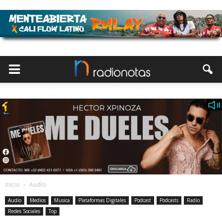
Inicio
Audio
Audio
Medios
Musica
Plataformas Digitales
Podcast
Podcasts
Radio
Redes Sociales
Top