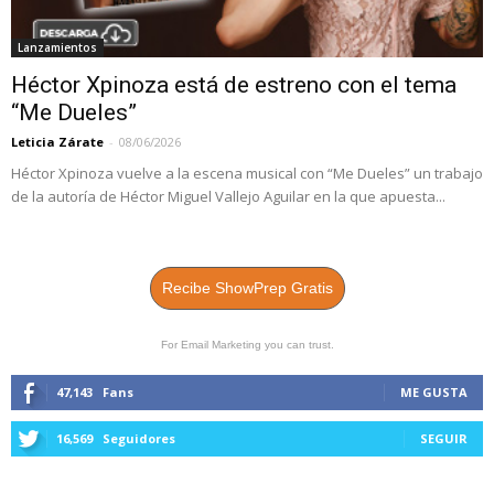
Lanzamientos
Héctor Xpinoza está de estreno con el tema
“Me Dueles”
Leticia Zárate
-
08/06/2026
Héctor Xpinoza vuelve a la escena musical con “Me Dueles” un trabajo
de la autoría de Héctor Miguel Vallejo Aguilar en la que apuesta...
Recibe ShowPrep Gratis
For Email Marketing you can trust.
47,143
Fans
ME GUSTA
16,569
Seguidores
SEGUIR