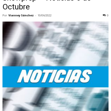
Octubre
Por
Vianney Sánchez
-
10/06/2022
0