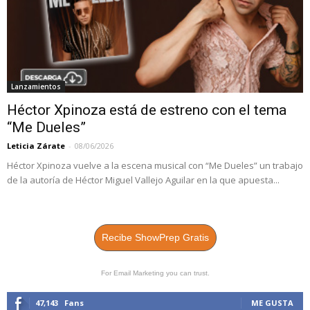
Lanzamientos
Héctor Xpinoza está de estreno con el tema
“Me Dueles”
Leticia Zárate
-
08/06/2026
Héctor Xpinoza vuelve a la escena musical con “Me Dueles” un trabajo
de la autoría de Héctor Miguel Vallejo Aguilar en la que apuesta...
Recibe ShowPrep Gratis
For Email Marketing you can trust.
47,143
Fans
ME GUSTA