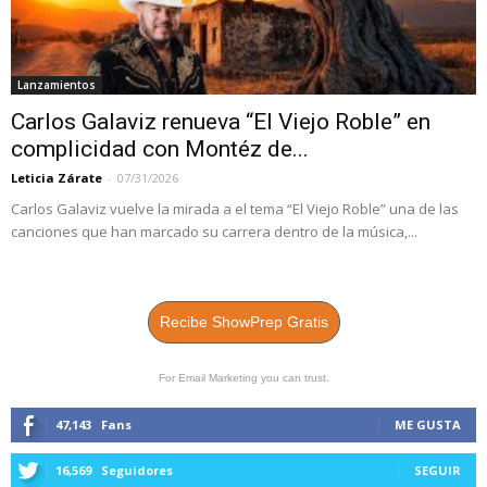
Lanzamientos
Carlos Galaviz renueva “El Viejo Roble” en
complicidad con Montéz de...
Leticia Zárate
-
07/31/2026
Carlos Galaviz vuelve la mirada a el tema “El Viejo Roble” una de las
canciones que han marcado su carrera dentro de la música,...
Recibe ShowPrep Gratis
For Email Marketing you can trust.
47,143
Fans
ME GUSTA
16,569
Seguidores
SEGUIR