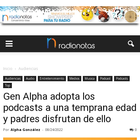
Inicio
Audiencias
Audiencias
Audio
Entretenimiento
Medios
Musica
Podcast
Podcasts
Top
Gen Alpha adopta los
podcasts a una temprana edad
y padres disfrutan de ello
Por
Alpha González
-
08/24/2022
0