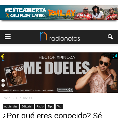
Inicio
Audiencias
Audiencias
Editorial
Radio
Tips
Top
¿Por qué eres conocido? Sé