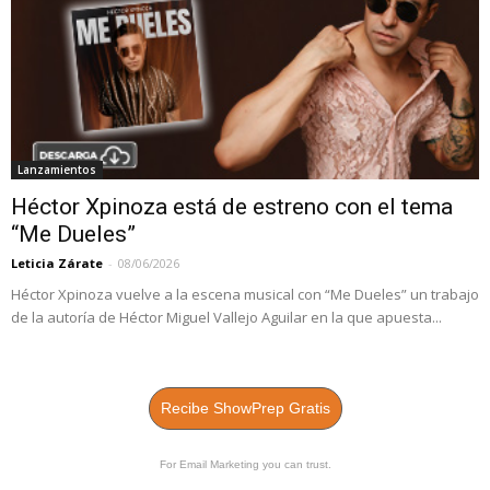
Lanzamientos
Héctor Xpinoza está de estreno con el tema
“Me Dueles”
Leticia Zárate
-
08/06/2026
Héctor Xpinoza vuelve a la escena musical con “Me Dueles” un trabajo
de la autoría de Héctor Miguel Vallejo Aguilar en la que apuesta...
Recibe ShowPrep Gratis
For Email Marketing you can trust.