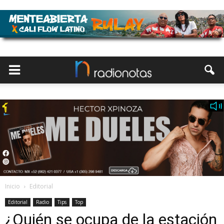
Inicio
Editorial
Editorial
Radio
Tips
Top
¿Quién se ocupa de la estación