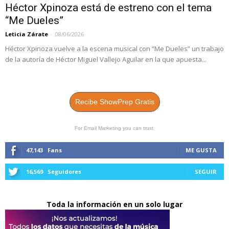
Héctor Xpinoza está de estreno con el tema
“Me Dueles”
Leticia Zárate
-
08/06/2026
Héctor Xpinoza vuelve a la escena musical con “Me Dueles” un trabajo
de la autoría de Héctor Miguel Vallejo Aguilar en la que apuesta...
Recibe ShowPrep Gratis
For Email Marketing you can trust.
47,143
Fans
ME GUSTA
16,569
Seguidores
SEGUIR
Toda la información en un solo lugar