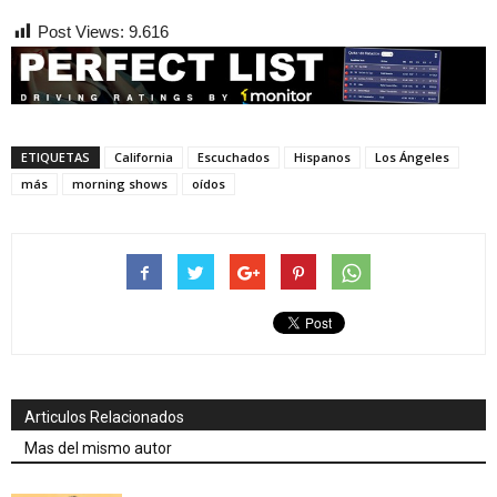
Post Views:
9.616
ETIQUETAS
California
Escuchados
Hispanos
Los Ángeles
más
morning shows
oídos
Articulos Relacionados
Mas del mismo autor