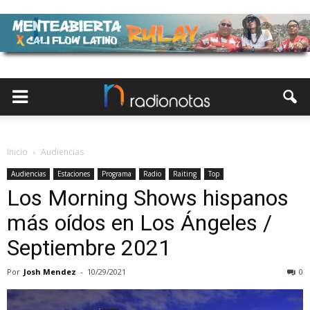
Inicio
Audiencias
Audiencias
Estaciones
Programa
Radio
Raiting
Top
Los Morning Shows hispanos
más oídos en Los Ángeles /
Septiembre 2021
Por
Josh Mendez
-
10/29/2021
0