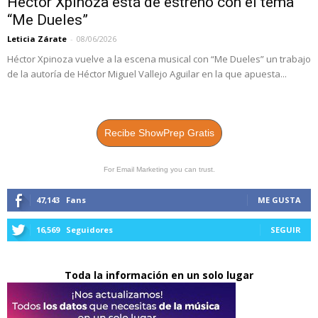
Héctor Xpinoza está de estreno con el tema
“Me Dueles”
Leticia Zárate
-
08/06/2026
Héctor Xpinoza vuelve a la escena musical con “Me Dueles” un trabajo
de la autoría de Héctor Miguel Vallejo Aguilar en la que apuesta...
Recibe ShowPrep Gratis
For Email Marketing you can trust.
47,143
Fans
ME GUSTA
16,569
Seguidores
SEGUIR
Toda la información en un solo lugar