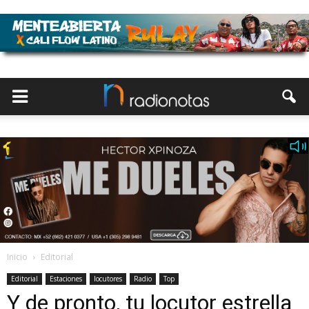
Inicio
Editorial
Editorial
Estaciones
locutores
Radio
Top
Y de pronto, tu locutor estrella