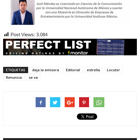
Post Views:
3.084
ETIQUETAS
deja la emisora
Editorial
estrella
Locutor
Renuncia
se va