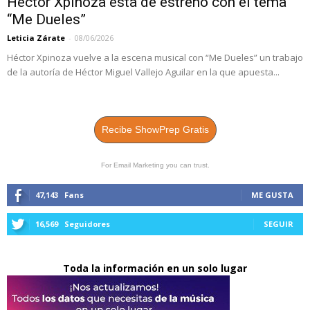
Héctor Xpinoza está de estreno con el tema
“Me Dueles”
Leticia Zárate
-
08/06/2026
Héctor Xpinoza vuelve a la escena musical con “Me Dueles” un trabajo
de la autoría de Héctor Miguel Vallejo Aguilar en la que apuesta...
Recibe ShowPrep Gratis
For Email Marketing you can trust.
47,143
Fans
ME GUSTA
16,569
Seguidores
SEGUIR
Toda la información en un solo lugar