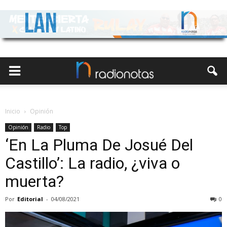
Inicio
Opinión
Opinión
Radio
Top
‘En La Pluma De Josué Del
Castillo’: La radio, ¿viva o
muerta?
Por
Editorial
-
04/08/2021
0