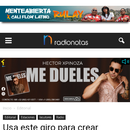
Inicio
Editorial
Editorial
Estaciones
locutores
Radio
Usa este giro para crear