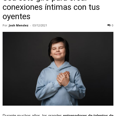
conexiones íntimas con tus
oyentes
Por
Josh Mendez
-
03/12/2021
0
Durante muchos años, los grandes
entrenadores de talentos de