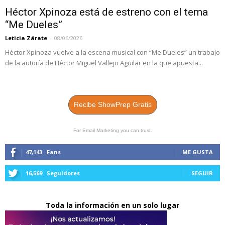
Héctor Xpinoza está de estreno con el tema
“Me Dueles”
Leticia Zárate
-
08/06/2026
Héctor Xpinoza vuelve a la escena musical con “Me Dueles” un trabajo
de la autoría de Héctor Miguel Vallejo Aguilar en la que apuesta...
Recibe ShowPrep Gratis
For Email Marketing you can trust.
47,143
Fans
ME GUSTA
16,569
Seguidores
SEGUIR
Toda la información en un solo lugar