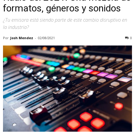
formatos, géneros y sonidos
¿Tu emisora está siendo parte de este cambio disruptivo en
la industria?
Por
Josh Mendez
-
02/08/2021
0