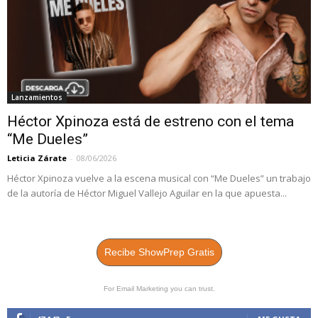
Lanzamientos
Héctor Xpinoza está de estreno con el tema
“Me Dueles”
Leticia Zárate
-
08/06/2026
Héctor Xpinoza vuelve a la escena musical con “Me Dueles” un trabajo
de la autoría de Héctor Miguel Vallejo Aguilar en la que apuesta...
Recibe ShowPrep Gratis
For Email Marketing you can trust.