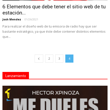
6 Elementos que debe tener el sitio web de tu
estación...
Josh Mendez
-
01/26/2021
Para realizar el diseño web de tu emisora de radio hay que ser
bastante estratégico, ya que éste debe contener distintos elementos
que...
2
3
4
Lanzamiento