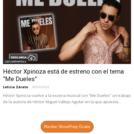
Lanzamientos
Héctor Xpinoza está de estreno con el tema
“Me Dueles”
Leticia Zárate
-
08/06/2026
Héctor Xpinoza vuelve a la escena musical con “Me Dueles” un trabajo
de la autoría de Héctor Miguel Vallejo Aguilar en la que apuesta...
Recibe ShowPrep Gratis