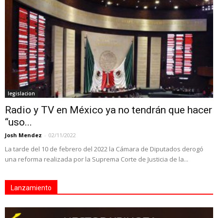
legislacion
Radio y TV en México ya no tendrán que hacer
“uso...
Josh Mendez
-
02/11/2022
La tarde del 10 de febrero del 2022 la Cámara de Diputados derogó
una reforma realizada por la Suprema Corte de Justicia de la...
Lanzamiento