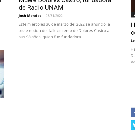
e
Muere Dolores Castro, fundadora
de Radio UNAM
L
Josh Mendez
-
03/31/2022
Este miércoles 30 de marzo del 2022 se anunció la
H
triste noticia del fallecimiento de Dolores Castro a
c
..
sus 98 años, quien fue fundadora...
Le
Hé
Du
Va
e