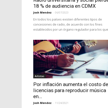
Radio universitaria y social pierd
18 % de audiencia en CDMX
Josh Mendez
-
06/07/2023
En todos los países existen diferentes tipos de
concesiones de radio, de acuerdo con los fines
establecidos por un órgano regulador para los que.
Artistas
Por inflación aumenta el costo d
licencias para reproducir música
en...
Josh Mendez
-
11/24/2021