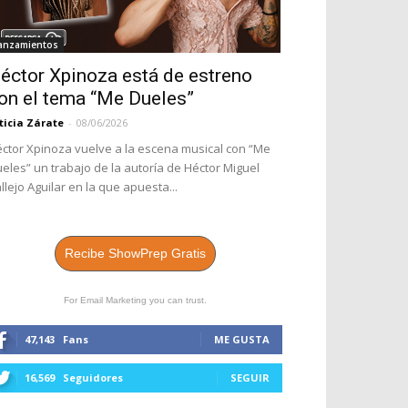
anzamientos
éctor Xpinoza está de estreno
on el tema “Me Dueles”
ticia Zárate
-
08/06/2026
ctor Xpinoza vuelve a la escena musical con “Me
eles” un trabajo de la autoría de Héctor Miguel
llejo Aguilar en la que apuesta...
Recibe ShowPrep Gratis
For Email Marketing you can trust.
47,143
Fans
ME GUSTA
16,569
Seguidores
SEGUIR