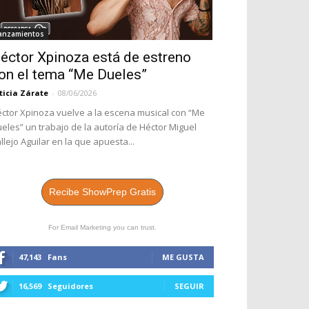
anzamientos
éctor Xpinoza está de estreno
on el tema “Me Dueles”
ticia Zárate
-
08/06/2026
ctor Xpinoza vuelve a la escena musical con “Me
eles” un trabajo de la autoría de Héctor Miguel
llejo Aguilar en la que apuesta...
Recibe ShowPrep Gratis
For Email Marketing you can trust.
47,143
Fans
ME GUSTA
16,569
Seguidores
SEGUIR