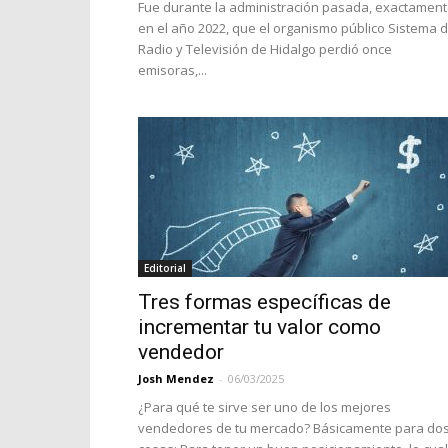
Fue durante la administración pasada, exactamen
en el año 2022, que el organismo público Sistema 
Radio y Televisión de Hidalgo perdió once
emisoras,...
Editorial
Tres formas específicas de
incrementar tu valor como
vendedor
Josh Mendez
-
06/03/2025
¿Para qué te sirve ser uno de los mejores
vendedores de tu mercado? Básicamente para do