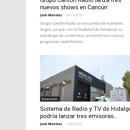
Grupo Cantón Radio lanza tres
nuevos shows en Cancún
Josh Mendez
-
06/17/2026
Grupo Cantón Radio se encuentra de manteles
largos, ya que, con la finalidad de fortalecer su
estrategia de contenidos, presentó tres nuevos
programas radiofónicos...
Estaciones
Sistema de Radio y TV de Hidalg
podría lanzar tres emisoras...
Josh Mendez
-
11/06/2025