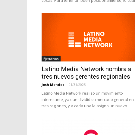
cosas: Para tener un buen posicionamiento, lo cual,
Ejecutivos
Latino Media Network nombra a
tres nuevos gerentes regionales
Josh Mendez
-
01/31/2025
Latino Media Network realizó un movimiento
interesante, ya que dividió su mercado general en
tres regiones, y a cada una la asigno un nuevo...