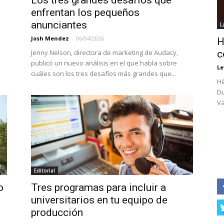
Los tres grandes desafíos que
enfrentan los pequeños
anunciantes
L
Josh Mendez
-
06/04/2026
H
Jenny Nelson, directora de marketing de Audacy,
c
publicó un nuevo análisis en el que habla sobre
Le
cuáles son los tres desafíos más grandes que...
Hé
Du
Va
Editorial
o
Tres programas para incluir a
universitarios en tu equipo de
producción