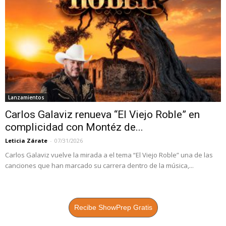
Lanzamientos
Carlos Galaviz renueva “El Viejo Roble” en
complicidad con Montéz de...
Leticia Zárate
-
07/31/2026
Carlos Galaviz vuelve la mirada a el tema “El Viejo Roble” una de las
canciones que han marcado su carrera dentro de la música,...
Recibe ShowPrep Gratis