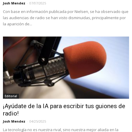
Josh Mendez
-
07/07/2025
Con base en información publicada por Nielsen, se ha observado que
las audiencias de radio se han visto disminuidas, principalmente por
la aparición de...
Editorial
¡Ayúdate de la IA para escribir tus guiones de
radio!
Josh Mendez
-
04/25/2025
La tecnología no es nuestra rival, sino nuestra mejor aliada en la