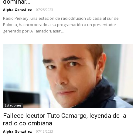
dominar...
Alpha González
-
07/25/2023
Radio Piekary, una estación de radiodifusión ubicada al sur de
Polonia, ha incorporado a su programación a un presentador
generado por IA llamado ‘Basia’....
Estaciones
Fallece locutor Tuto Camargo, leyenda de la
radio colombiana
Alpha González
-
07/13/2023