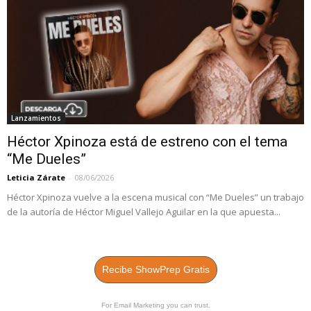
Lanzamientos
Héctor Xpinoza está de estreno con el tema
“Me Dueles”
Leticia Zárate
-
08/06/2026
Héctor Xpinoza vuelve a la escena musical con “Me Dueles” un trabajo
de la autoría de Héctor Miguel Vallejo Aguilar en la que apuesta...
Recibe ShowPrep Gratis
For Email Marketing you can trust.