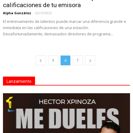
calificaciones de tu emisora
Alpha González
-
02/13/2023
El entrenamiento de talentos puede marcar una diferencia grande e
inmediata en las calificaciones de una estación.
Desafortunadamente, demasiados directores de programa...
5
6
7
Lanzamiento