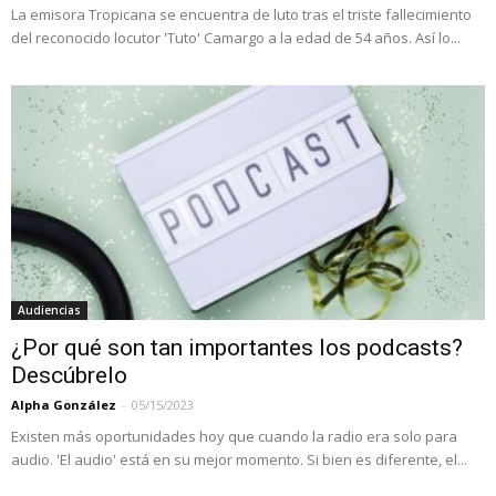
La emisora Tropicana se encuentra de luto tras el triste fallecimiento
del reconocido locutor 'Tuto' Camargo a la edad de 54 años. Así lo...
Audiencias
¿Por qué son tan importantes los podcasts?
Descúbrelo
Alpha González
-
05/15/2023
Existen más oportunidades hoy que cuando la radio era solo para
audio. 'El audio' está en su mejor momento. Si bien es diferente, el...