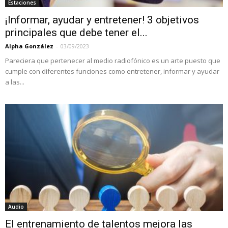
Estaciones
¡Informar, ayudar y entretener! 3 objetivos
principales que debe tener el...
Alpha González
-
03/09/2023
Pareciera que pertenecer al medio radiofónico es un arte puesto que
cumple con diferentes funciones como entretener, informar y ayudar
a las...
Audio
El entrenamiento de talentos mejora las