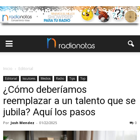
Inicio
Editorial
Editorial
locutores
Medios
Radio
Tips
Top
¿Cómo deberíamos
reemplazar a un talento que se
jubila? Aquí los pasos
Por
Josh Mendez
-
01/22/2025
0