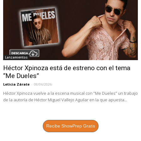
Lanzamientos
Héctor Xpinoza está de estreno con el tema
“Me Dueles”
Leticia Zárate
-
08/06/2026
Héctor Xpinoza vuelve a la escena musical con “Me Dueles” un trabajo
de la autoría de Héctor Miguel Vallejo Aguilar en la que apuesta...
Recibe ShowPrep Gratis