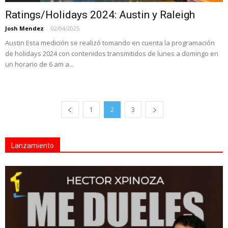
Ratings/Holidays 2024: Austin y Raleigh
Josh Mendez
-
02/04/2025
Austin Esta medición se realizó tomando en cuenta la programación
de holidays 2024 con contenidos transmitidos de lunes a domingo en
un horario de 6 am a...
1
2
3
Lanzamiento