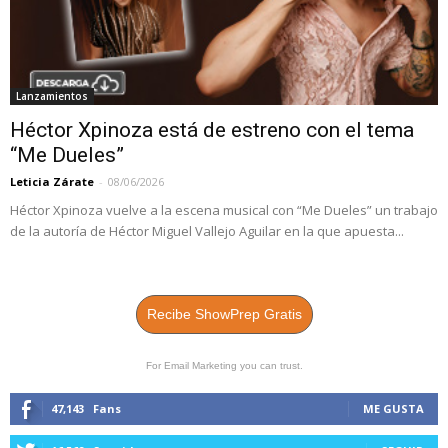
Lanzamientos
Héctor Xpinoza está de estreno con el tema
“Me Dueles”
Leticia Zárate
-
08/06/2026
Héctor Xpinoza vuelve a la escena musical con “Me Dueles” un trabajo
de la autoría de Héctor Miguel Vallejo Aguilar en la que apuesta...
Recibe ShowPrep Gratis
For Email Marketing you can trust.
47,143
Fans
ME GUSTA