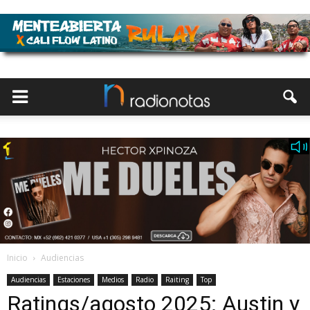
Inicio
Audiencias
Audiencias
Estaciones
Medios
Radio
Raiting
Top
Ratings/agosto 2025: Austin y