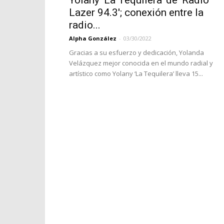
Yolany ‘La Tequilera’ de ‘Radio
Lazer 94.3′; conexión entre la
radio...
Alpha González
-
03/30/2022
Gracias a su esfuerzo y dedicación, Yolanda
Velázquez mejor conocida en el mundo radial y
artístico como Yolany ‘La Tequilera’ lleva 15...