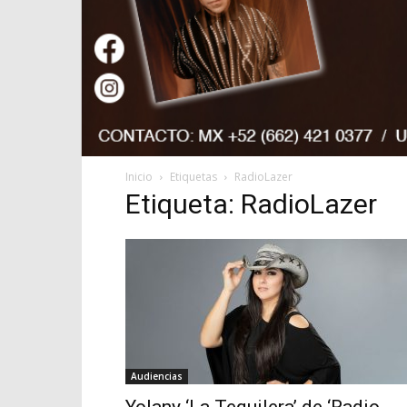
Inicio
Etiquetas
RadioLazer
Etiqueta: RadioLazer
Audiencias