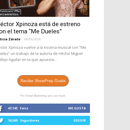
anzamientos
éctor Xpinoza está de estreno
on el tema “Me Dueles”
ticia Zárate
-
08/06/2026
ctor Xpinoza vuelve a la escena musical con “Me
eles” un trabajo de la autoría de Héctor Miguel
llejo Aguilar en la que apuesta...
Recibe ShowPrep Gratis
For Email Marketing you can trust.
47,143
Fans
ME GUSTA
16,569
Seguidores
SEGUIR