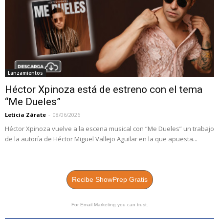
Lanzamientos
Héctor Xpinoza está de estreno con el tema
“Me Dueles”
Leticia Zárate
-
08/06/2026
Héctor Xpinoza vuelve a la escena musical con “Me Dueles” un trabajo
de la autoría de Héctor Miguel Vallejo Aguilar en la que apuesta...
Recibe ShowPrep Gratis
For Email Marketing you can trust.