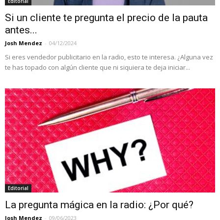
Editorial
Si un cliente te pregunta el precio de la pauta
antes...
Josh Mendez
-
04/12/2024
Si eres vendedor publicitario en la radio, esto te interesa. ¿Alguna vez
te has topado con algún cliente que ni siquiera te deja iniciar...
Editorial
La pregunta mágica en la radio: ¿Por qué?
Josh Mendez
-
09/06/2023