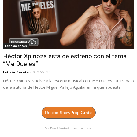
Lanzamientos
Héctor Xpinoza está de estreno con el tema
“Me Dueles”
Leticia Zárate
-
08/06/2026
Héctor Xpinoza vuelve a la escena musical con “Me Dueles” un trabajo
de la autoría de Héctor Miguel Vallejo Aguilar en la que apuesta...
Recibe ShowPrep Gratis
For Email Marketing you can trust.