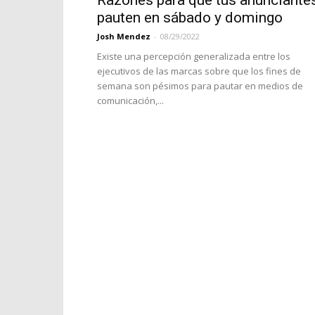
Razones para que tus anunciante
pauten en sábado y domingo
Josh Mendez
-
08/29/2022
Existe una percepción generalizada entre los
ejecutivos de las marcas sobre que los fines de
semana son pésimos para pautar en medios de
comunicación,...