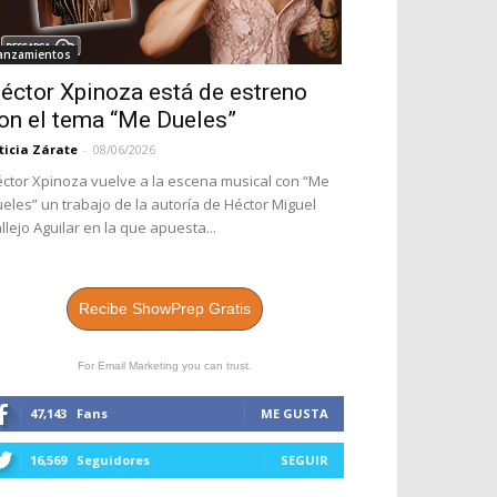
anzamientos
éctor Xpinoza está de estreno
on el tema “Me Dueles”
ticia Zárate
-
08/06/2026
ctor Xpinoza vuelve a la escena musical con “Me
eles” un trabajo de la autoría de Héctor Miguel
llejo Aguilar en la que apuesta...
Recibe ShowPrep Gratis
For Email Marketing you can trust.
47,143
Fans
ME GUSTA
16,569
Seguidores
SEGUIR