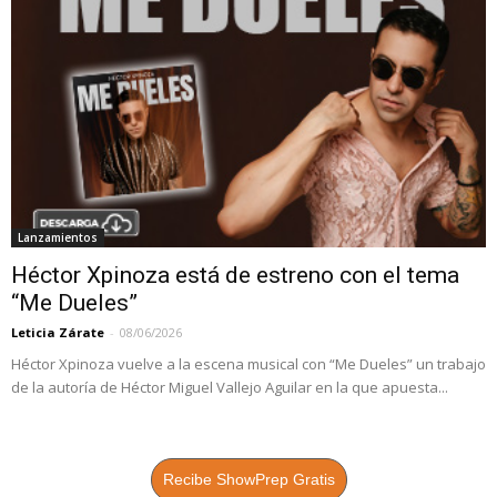
Lanzamientos
Héctor Xpinoza está de estreno con el tema
“Me Dueles”
Leticia Zárate
-
08/06/2026
Héctor Xpinoza vuelve a la escena musical con “Me Dueles” un trabajo
de la autoría de Héctor Miguel Vallejo Aguilar en la que apuesta...
Recibe ShowPrep Gratis