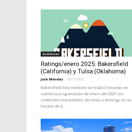
Audiencias
Ratings/enero 2025: Bakersfield
(California) y Tulsa (Oklahoma)
Josh Mendez
-
03/11/2025
Bakersfield Esta medición se realizó tomando en
cuenta la programación de enero del 2025 con
contenidos transmitidos de lunes a domingo en un
horario de 6...