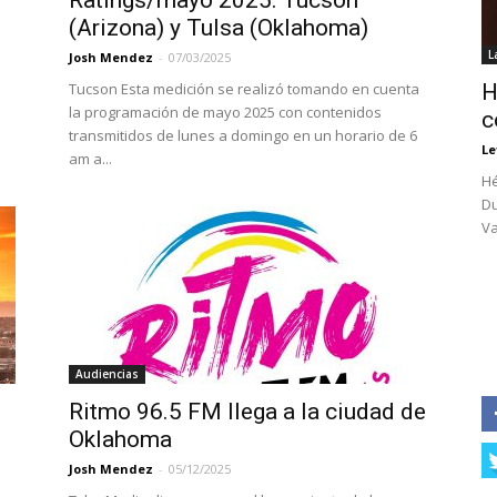
Ratings/mayo 2025: Tucson
(Arizona) y Tulsa (Oklahoma)
L
Josh Mendez
-
07/03/2025
Tucson Esta medición se realizó tomando en cuenta
H
la programación de mayo 2025 con contenidos
c
transmitidos de lunes a domingo en un horario de 6
Le
am a...
Hé
Du
Va
Audiencias
Ritmo 96.5 FM llega a la ciudad de
Oklahoma
Josh Mendez
-
05/12/2025