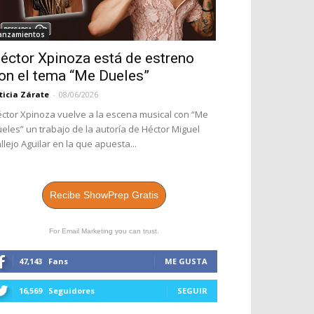
anzamientos
éctor Xpinoza está de estreno
on el tema “Me Dueles”
ticia Zárate
-
08/06/2026
ctor Xpinoza vuelve a la escena musical con “Me
eles” un trabajo de la autoría de Héctor Miguel
llejo Aguilar en la que apuesta...
Recibe ShowPrep Gratis
For Email Marketing you can trust.
47,143
Fans
ME GUSTA
16,569
Seguidores
SEGUIR