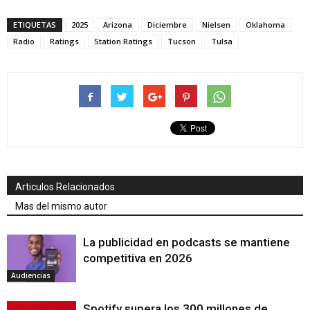
ETIQUETAS
2025
Arizona
Diciembre
Nielsen
Oklahoma
Radio
Ratings
Station Ratings
Tucson
Tulsa
Articulos Relacionados
Mas del mismo autor
La publicidad en podcasts se mantiene
competitiva en 2026
Audiencias
Spotify supera los 300 millones de