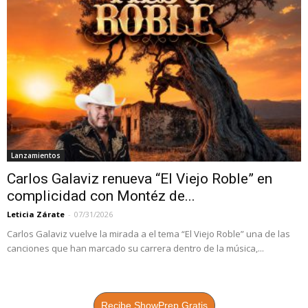
Lanzamientos
Carlos Galaviz renueva “El Viejo Roble” en
complicidad con Montéz de...
Leticia Zárate
-
07/31/2026
Carlos Galaviz vuelve la mirada a el tema “El Viejo Roble” una de las
canciones que han marcado su carrera dentro de la música,...
Recibe ShowPrep Gratis