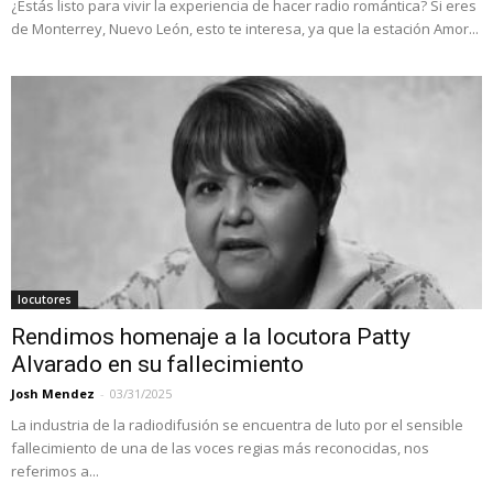
¿Estás listo para vivir la experiencia de hacer radio romántica? Si eres
de Monterrey, Nuevo León, esto te interesa, ya que la estación Amor...
locutores
Rendimos homenaje a la locutora Patty
Alvarado en su fallecimiento
Josh Mendez
-
03/31/2025
La industria de la radiodifusión se encuentra de luto por el sensible
fallecimiento de una de las voces regias más reconocidas, nos
referimos a...