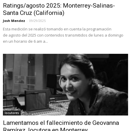
Ratings/agosto 2025: Monterrey-Salinas-
Santa Cruz (California)
Josh Mendez
-
09/29/2025
Esta medición se realizó tomando en cuenta la programación
de agosto del 2025 con contenidos transmitidos de lunes a domingo
en un horario de 6 am a...
locutores
Lamentamos el fallecimiento de Geovanna
Ramírez, locutora en Monterrey