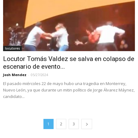
locutores
Locutor Tomás Valdez se salva en colapso de
escenario de evento...
Josh Mendez
-
05/27/2024
El pasado miércoles 22 de mayo hubo una tragedia en Monterrey,
Nuevo León, ya que durante un mitin político de Jorge Álvarez Máynez,
candidato...
1
2
3