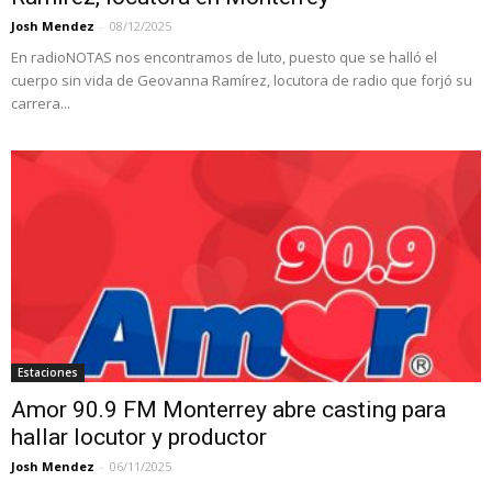
Josh Mendez
-
08/12/2025
En radioNOTAS nos encontramos de luto, puesto que se halló el
cuerpo sin vida de Geovanna Ramírez, locutora de radio que forjó su
carrera...
Estaciones
Amor 90.9 FM Monterrey abre casting para
hallar locutor y productor
Josh Mendez
-
06/11/2025