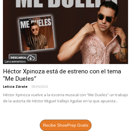
Lanzamientos
Héctor Xpinoza está de estreno con el tema
“Me Dueles”
Leticia Zárate
-
08/06/2026
Héctor Xpinoza vuelve a la escena musical con “Me Dueles” un trabajo
de la autoría de Héctor Miguel Vallejo Aguilar en la que apuesta...
Recibe ShowPrep Gratis