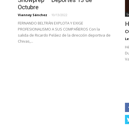
Showprep – Deportes 13 de
Octubre
L
Vianney Sánchez
-
10/13/2022
FERNANDO BELTRÁN EXPLOTA Y EXIGE
H
PROFESIONALISMO A SUS COMPAÑEROS Con la
c
salida de Ricardo Peláez de la dirección deportiva de
Le
Chivas,...
Hé
Du
Va