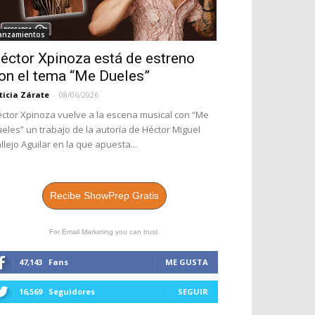
anzamientos
éctor Xpinoza está de estreno
on el tema “Me Dueles”
ticia Zárate
-
08/06/2026
ctor Xpinoza vuelve a la escena musical con “Me
eles” un trabajo de la autoría de Héctor Miguel
llejo Aguilar en la que apuesta...
Recibe ShowPrep Gratis
For Email Marketing you can trust.
47,143
Fans
ME GUSTA
16,569
Seguidores
SEGUIR