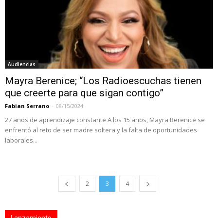
Audiencias
Mayra Berenice; “Los Radioescuchas tienen
que creerte para que sigan contigo”
Fabian Serrano
-
08/15/2024
27 años de aprendizaje constante A los 15 años, Mayra Berenice se
enfrentó al reto de ser madre soltera y la falta de oportunidades
laborales...
2
3
4