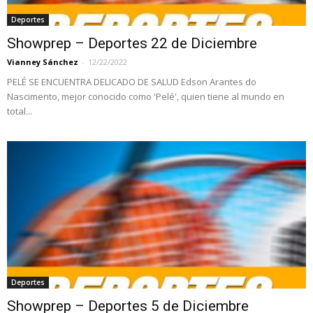
Deportes
Showprep – Deportes 22 de Diciembre
Vianney Sánchez
-
12/22/2022
PELÉ SE ENCUENTRA DELICADO DE SALUD Edson Arantes do
Nascimento, mejor conocido como 'Pelé', quien tiene al mundo en
total...
Deportes
Showprep – Deportes 5 de Diciembre