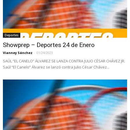
Deportes
Showprep – Deportes 24 de Enero
Vianney Sánchez
-
01/24/2023
SAÚL “EL CANELO” ÁLVAREZ SE LANZA CONTRA JULIO CÉSAR CHÁVEZ JR.
Saúl “El Canelo” Álvarez se lanzó contra Julio César Chávez...