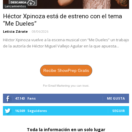
Lanzamientos
Héctor Xpinoza está de estreno con el tema
“Me Dueles”
Leticia Zárate
-
08/06/2026
Héctor Xpinoza vuelve a la escena musical con “Me Dueles” un trabajo
de la autoría de Héctor Miguel Vallejo Aguilar en la que apuesta...
Recibe ShowPrep Gratis
For Email Marketing you can trust.
47,143
Fans
ME GUSTA
16,569
Seguidores
SEGUIR
Toda la información en un solo lugar