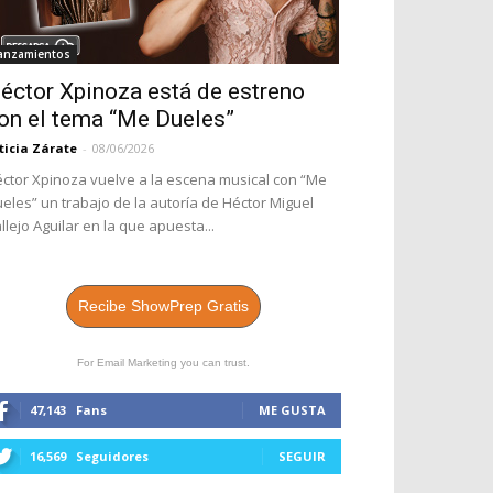
anzamientos
éctor Xpinoza está de estreno
on el tema “Me Dueles”
ticia Zárate
-
08/06/2026
ctor Xpinoza vuelve a la escena musical con “Me
eles” un trabajo de la autoría de Héctor Miguel
llejo Aguilar en la que apuesta...
Recibe ShowPrep Gratis
For Email Marketing you can trust.
47,143
Fans
ME GUSTA
16,569
Seguidores
SEGUIR