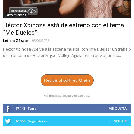
Lanzamientos
Héctor Xpinoza está de estreno con el tema
“Me Dueles”
Leticia Zárate
-
08/06/2026
Héctor Xpinoza vuelve a la escena musical con “Me Dueles” un trabajo
de la autoría de Héctor Miguel Vallejo Aguilar en la que apuesta...
Recibe ShowPrep Gratis
For Email Marketing you can trust.
47,143
Fans
ME GUSTA
16,569
Seguidores
SEGUIR