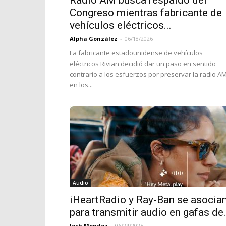
Radio AM busca respaldo del
Congreso mientras fabricante de
vehículos eléctricos...
Alpha González
-
06/18/2026
La fabricante estadounidense de vehículos
eléctricos Rivian decidió dar un paso en sentido
contrario a los esfuerzos por preservar la radio A
en los...
Audio
iHeartRadio y Ray-Ban se asocia
para transmitir audio en gafas de.
Josh Mendez
-
06/24/2025