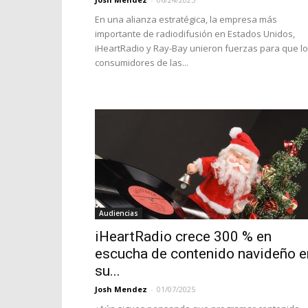
En una alianza estratégica, la empresa más
importante de radiodifusión en Estados Unidos,
iHeartRadio y Ray-Bay unieron fuerzas para que l
consumidores de las...
Audiencias
iHeartRadio crece 300 % en
escucha de contenido navideño e
su...
Josh Mendez
-
01/07/2025