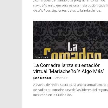
¿Aún sigues pensando que programar contenido
navideño en tu emisora es una mala opción cada f
de año? Los siguientes datos te brindarán luz...
Estaciones
La Comadre lanza su estación
virtual ‘Mariacheño Y Algo Más’
Josh Mendez
-
09/09/2021
A través de redes sociales, la ahora virtual emisor
de radio La Comadre, una de las líderes del region
mexicano en la Ciudad de...