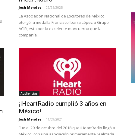
Josh Mendez
-
02/26/2025
La Asociación Nacional de Locutores de México
os
otorgó la medalla Francisco Ibarra López a Grupo
ACIR, esto por la excelente mancuerna que la
compañía...
Audiencias
¡iHeartRadio cumplió 3 años en
n
México!
Josh Mendez
-
11/09/2021
Fue el 29 de octubre del 2018 que iHeartRadio llegó a
México, con una asociación primeramente realizada