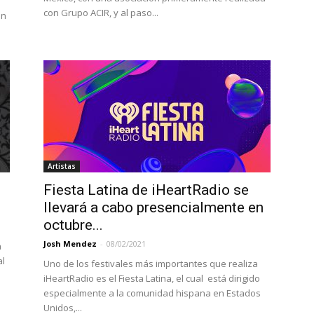
con Grupo ACIR, y al paso...
in
Artistas
Fiesta Latina de iHeartRadio se
llevará a cabo presencialmente en
octubre...
Josh Mendez
-
08/02/2021
a
al
Uno de los festivales más importantes que realiza
iHeartRadio es el Fiesta Latina, el cual está dirigido
especialmente a la comunidad hispana en Estados
Unidos,...