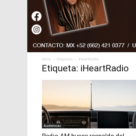
Inicio
Etiquetas
IHeartRadio
Etiqueta: iHeartRadio
Audiencias