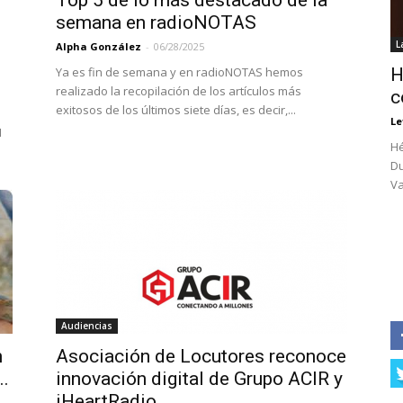
Top 5 de lo más destacado de la
semana en radioNOTAS
L
Alpha González
-
06/28/2025
Ya es fin de semana y en radioNOTAS hemos
H
realizado la recopilación de los artículos más
c
exitosos de los últimos siete días, es decir,...
Le
M
Hé
Du
Va
Audiencias
n
Asociación de Locutores reconoce
..
innovación digital de Grupo ACIR y
iHeartRadio