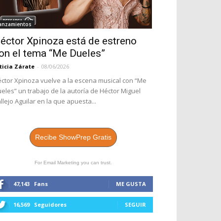
anzamientos
éctor Xpinoza está de estreno
on el tema “Me Dueles”
ticia Zárate
-
08/06/2026
ctor Xpinoza vuelve a la escena musical con “Me
eles” un trabajo de la autoría de Héctor Miguel
llejo Aguilar en la que apuesta...
Recibe ShowPrep Gratis
For Email Marketing you can trust.
47,143
Fans
ME GUSTA
16,569
Seguidores
SEGUIR