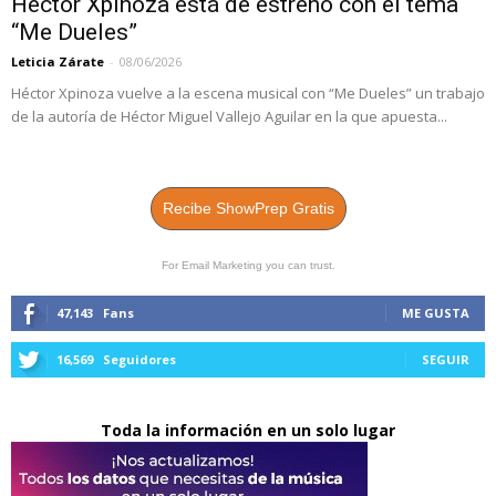
Héctor Xpinoza está de estreno con el tema
“Me Dueles”
Leticia Zárate
-
08/06/2026
Héctor Xpinoza vuelve a la escena musical con “Me Dueles” un trabajo
de la autoría de Héctor Miguel Vallejo Aguilar en la que apuesta...
Recibe ShowPrep Gratis
For Email Marketing you can trust.
47,143
Fans
ME GUSTA
16,569
Seguidores
SEGUIR
Toda la información en un solo lugar