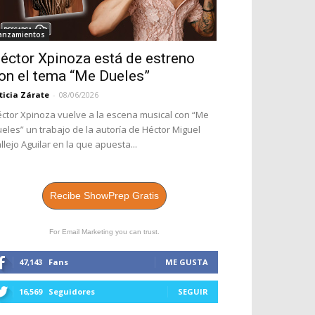
anzamientos
éctor Xpinoza está de estreno
on el tema “Me Dueles”
ticia Zárate
-
08/06/2026
ctor Xpinoza vuelve a la escena musical con “Me
eles” un trabajo de la autoría de Héctor Miguel
llejo Aguilar en la que apuesta...
Recibe ShowPrep Gratis
For Email Marketing you can trust.
47,143
Fans
ME GUSTA
16,569
Seguidores
SEGUIR