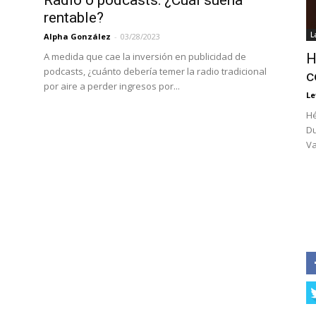
Radio o podcasts: ¿Cuál suena
rentable?
L
Alpha González
-
03/28/2023
A medida que cae la inversión en publicidad de
H
podcasts, ¿cuánto debería temer la radio tradicional
c
por aire a perder ingresos por...
Le
Hé
Du
Va