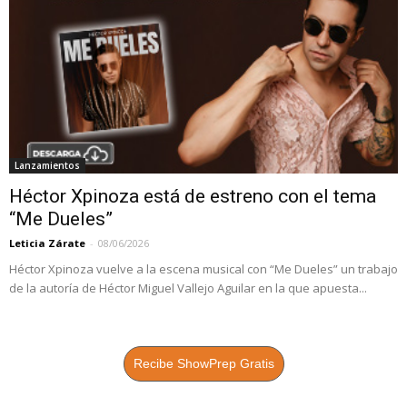
Lanzamientos
Héctor Xpinoza está de estreno con el tema
“Me Dueles”
Leticia Zárate
-
08/06/2026
Héctor Xpinoza vuelve a la escena musical con “Me Dueles” un trabajo
de la autoría de Héctor Miguel Vallejo Aguilar en la que apuesta...
Recibe ShowPrep Gratis