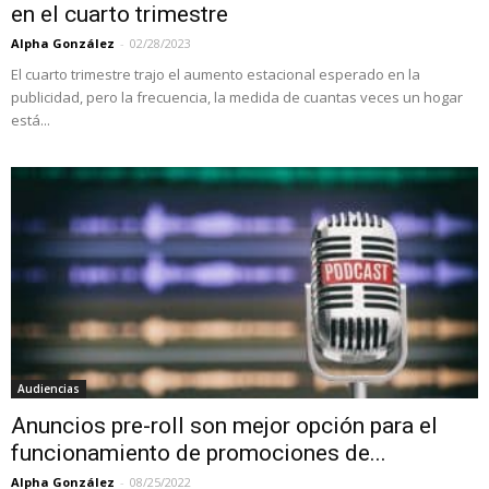
en el cuarto trimestre
Alpha González
-
02/28/2023
El cuarto trimestre trajo el aumento estacional esperado en la
publicidad, pero la frecuencia, la medida de cuantas veces un hogar
está...
Audiencias
Anuncios pre-roll son mejor opción para el
funcionamiento de promociones de...
Alpha González
-
08/25/2022