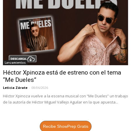
Lanzamientos
Héctor Xpinoza está de estreno con el tema
“Me Dueles”
Leticia Zárate
-
08/06/2026
Héctor Xpinoza vuelve a la escena musical con “Me Dueles” un trabajo
de la autoría de Héctor Miguel Vallejo Aguilar en la que apuesta...
Recibe ShowPrep Gratis