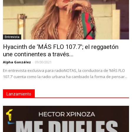
Entrevista
Hyacinth de ‘MÁS FLO 107.7’; el reggaetón
une continentes a través...
Alpha González
-
09/30/2021
En entrevista exclusiva para radioNOTAS, la conductora de ‘MÁS FLO
107.7’ cuenta como la radio urbana ha cambiado la forma de pensar...
Lanzamiento