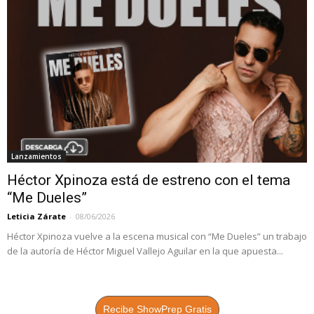
Lanzamientos
Héctor Xpinoza está de estreno con el tema
“Me Dueles”
Leticia Zárate
-
08/06/2026
Héctor Xpinoza vuelve a la escena musical con “Me Dueles” un trabajo
de la autoría de Héctor Miguel Vallejo Aguilar en la que apuesta...
Recibe ShowPrep Gratis