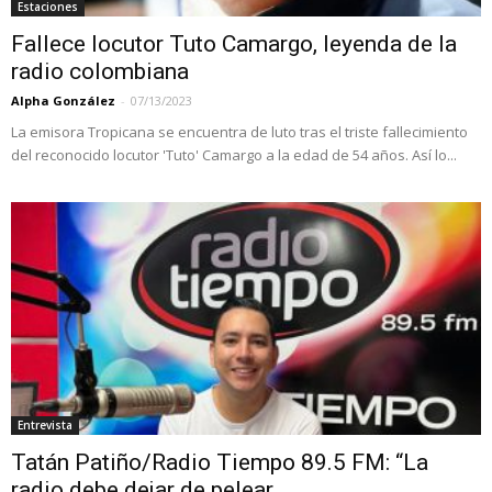
Estaciones
Fallece locutor Tuto Camargo, leyenda de la
radio colombiana
Alpha González
-
07/13/2023
La emisora Tropicana se encuentra de luto tras el triste fallecimiento
del reconocido locutor 'Tuto' Camargo a la edad de 54 años. Así lo...
Entrevista
Tatán Patiño/Radio Tiempo 89.5 FM: “La
radio debe dejar de pelear...