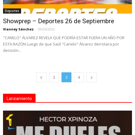
Deportes
Showprep – Deportes 26 de Septiembre
Vianney Sánchez
-
09/26/2022
"CANELO" ÁLVAREZ REVELA QUE PODRÍA ESTAR FUERA UN AÑO POR
ESTA RAZÓN Luego de que Saúl "Canelo" Álvarez derrotara por
decisión...
2
3
4
Lanzamiento