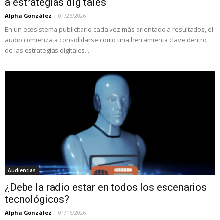
a estrategias digitales
Alpha González
-
01/26/2026
En un ecosistema publicitario cada vez más orientado a resultados, el
audio comienza a consolidarse como una herramienta clave dentro
de las estrategias digitales....
Audiencias
¿Debe la radio estar en todos los escenarios
tecnológicos?
Alpha González
-
01/16/2026