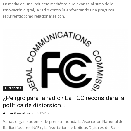
En medio de una industria mediática que avanza al ritmo de la
innovación digital, la radio continúa enfrentando una pregunta
recurrente: cómo relacionarse con...
Audiencias
¿Peligro para la radio? La FCC reconsidera la
política de distorsión...
Alpha González
-
03/12/2025
Varias organizaciones de prensa, incluida la Asociación Nacional de
Radiodifusores (NAB) y la Asociación de Noticias Digitales de Radio