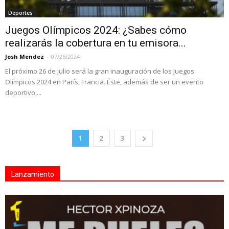
Deportes
Juegos Olímpicos 2024: ¿Sabes cómo
realizarás la cobertura en tu emisora...
Josh Mendez
-
07/26/2024
El próximo 26 de julio será la gran inauguración de los Juegos
Olímpicos 2024 en París, Francia. Éste, además de ser un evento
deportivo,...
1
2
3
Lanzamiento