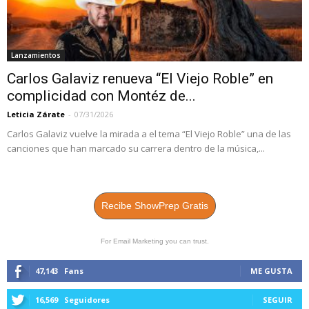
Lanzamientos
Carlos Galaviz renueva “El Viejo Roble” en
complicidad con Montéz de...
Leticia Zárate
-
07/31/2026
Carlos Galaviz vuelve la mirada a el tema “El Viejo Roble” una de las
canciones que han marcado su carrera dentro de la música,...
Recibe ShowPrep Gratis
For Email Marketing you can trust.
47,143
Fans
ME GUSTA
16,569
Seguidores
SEGUIR