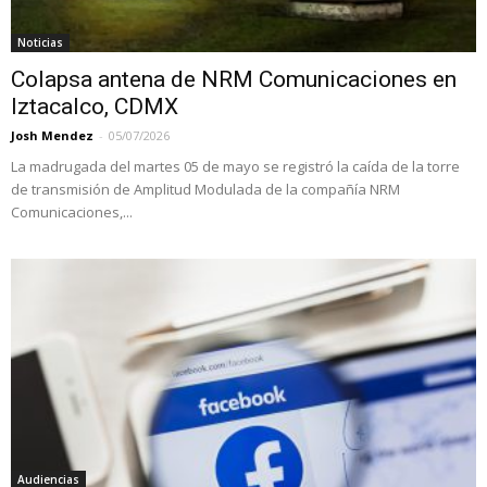
Noticias
Colapsa antena de NRM Comunicaciones en
Iztacalco, CDMX
Josh Mendez
-
05/07/2026
La madrugada del martes 05 de mayo se registró la caída de la torre
de transmisión de Amplitud Modulada de la compañía NRM
Comunicaciones,...
Audiencias