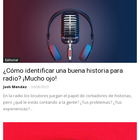
Editorial
¿Cómo identificar una buena historia para
radio? ¡Mucho ojo!
Josh Mendez
-
06/08/2023
En la radio los locutores juegan el papel de contadores de historias,
pero ¿qué le estás contando a la gente? ¿Tus problemas? ¿Tus
experiencias?...