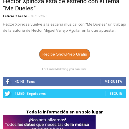
Héctor Xpinoza está de estreno con el tema
“Me Dueles”
Leticia Zárate
-
08/06/2026
Héctor Xpinoza vuelve a la escena musical con “Me Dueles” un trabajo
de la autoría de Héctor Miguel Vallejo Aguilar en la que apuesta...
Recibe ShowPrep Gratis
For Email Marketing you can trust.
47,143
Fans
ME GUSTA
16,569
Seguidores
SEGUIR
Toda la información en un solo lugar