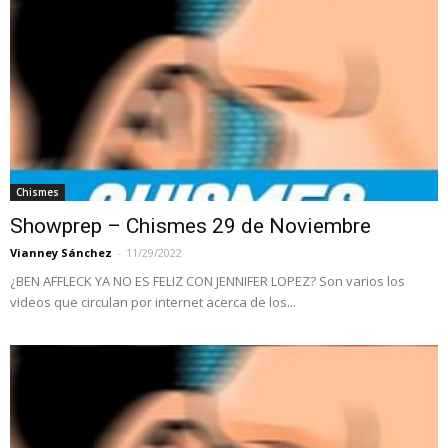
Chismes
Showprep – Chismes 29 de Noviembre
Vianney Sánchez
-
11/29/2022
¿BEN AFFLECK YA NO ES FELIZ CON JENNIFER LOPEZ? Son varios los
videos que circulan por internet acerca de los...