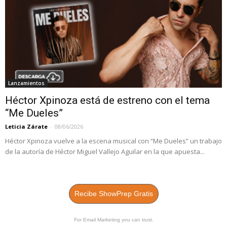
Lanzamientos
Héctor Xpinoza está de estreno con el tema
“Me Dueles”
Leticia Zárate
-
08/06/2026
Héctor Xpinoza vuelve a la escena musical con “Me Dueles” un trabajo
de la autoría de Héctor Miguel Vallejo Aguilar en la que apuesta...
Recibe ShowPrep Gratis
For Email Marketing you can trust.